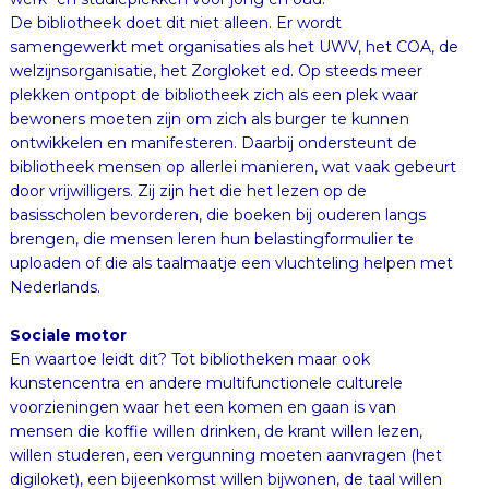
De bibliotheek doet dit niet alleen. Er wordt
samengewerkt met organisaties als het UWV, het COA, de
welzijnsorganisatie, het Zorgloket ed. Op steeds meer
plekken ontpopt de bibliotheek zich als een plek waar
bewoners moeten zijn om zich als burger te kunnen
ontwikkelen en manifesteren. Daarbij ondersteunt de
bibliotheek mensen op allerlei manieren, wat vaak gebeurt
door vrijwilligers. Zij zijn het die het lezen op de
basisscholen bevorderen, die boeken bij ouderen langs
brengen, die mensen leren hun belastingformulier te
uploaden of die als taalmaatje een vluchteling helpen met
Nederlands.
Sociale motor
En waartoe leidt dit? Tot bibliotheken maar ook
kunstencentra en andere multifunctionele culturele
voorzieningen waar het een komen en gaan is van
mensen die koffie willen drinken, de krant willen lezen,
willen studeren, een vergunning moeten aanvragen (het
digiloket), een bijeenkomst willen bijwonen, de taal willen
leren, een baan zoeken, een adviseur willen raadplegen.
Waarbij het een prachtig gegeven is dat al die culturele
instellingen een neutrale plek zijn waar je zomaar naar
binnen kunt gaan zonder dat iemand er iets van denkt of
vindt. Iedereen mag er zijn en niemand die iets van je
moet. Geen wonder dat ze zo’n aantrekkingskracht