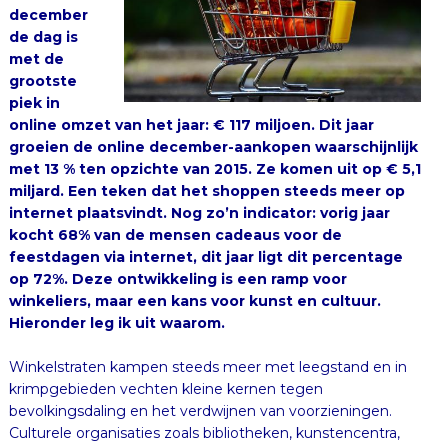
december
de dag is
met de
grootste
piek in
online omzet van het jaar: € 117 miljoen. Dit jaar
groeien de online december-aankopen waarschijnlijk
met 13 % ten opzichte van 2015. Ze komen uit op € 5,1
miljard. Een teken dat het shoppen steeds meer op
internet plaatsvindt. Nog zo’n indicator: vorig jaar
kocht 68% van de mensen cadeaus voor de
feestdagen via internet, dit jaar ligt dit percentage
op 72%. Deze ontwikkeling is een ramp voor
winkeliers, maar een kans voor kunst en cultuur.
Hieronder leg ik uit waarom.
Winkelstraten kampen steeds meer met leegstand en in
krimpgebieden vechten kleine kernen tegen
bevolkingsdaling en het verdwijnen van voorzieningen.
Culturele organisaties zoals bibliotheken, kunstencentra,
filmhuizen et cetera kunnen hier uitkomst bieden. Met
een scala aan activiteiten en een laagdrempelige toegang