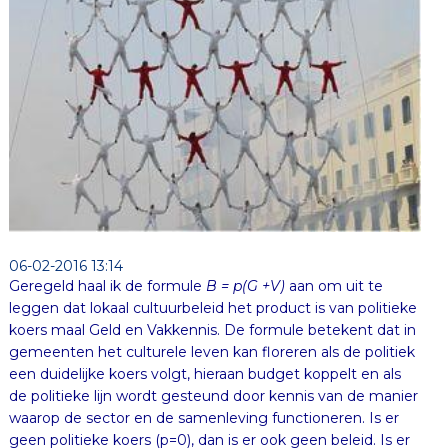
06-02-2016 13:14
Geregeld haal ik de formule
B = p(G +V)
aan om uit te
leggen dat lokaal cultuurbeleid het product is van politieke
koers maal Geld en Vakkennis. De formule betekent dat in
gemeenten het culturele leven kan floreren als de politiek
een duidelijke koers volgt, hieraan budget koppelt en als
de politieke lijn wordt gesteund door kennis van de manier
waarop de sector en de samenleving functioneren. Is er
geen politieke koers (p=0), dan is er ook geen beleid. Is er
echter geen of weinig geld (G=0), dan kan er toch nog wel