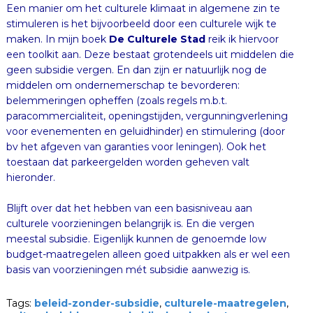
Een manier om het culturele klimaat in algemene zin te
stimuleren is het bijvoorbeeld door een culturele wijk te
maken. In mijn boek
De Culturele Stad
reik ik hiervoor
een toolkit aan. Deze bestaat grotendeels uit middelen die
geen subsidie vergen. En dan zijn er natuurlijk nog de
middelen om ondernemerschap te bevorderen:
belemmeringen opheffen (zoals regels m.b.t.
paracommercialiteit, openingstijden, vergunningverlening
voor evenementen en geluidhinder) en stimulering (door
bv het afgeven van garanties voor leningen). Ook het
toestaan dat parkeergelden worden geheven valt
hieronder.
Blijft over dat het hebben van een basisniveau aan
culturele voorzieningen belangrijk is. En die vergen
meestal subsidie. Eigenlijk kunnen de genoemde low
budget-maatregelen alleen goed uitpakken als er wel een
basis van voorzieningen mét subsidie aanwezig is.
Tags:
beleid-zonder-subsidie
,
culturele-maatregelen
,