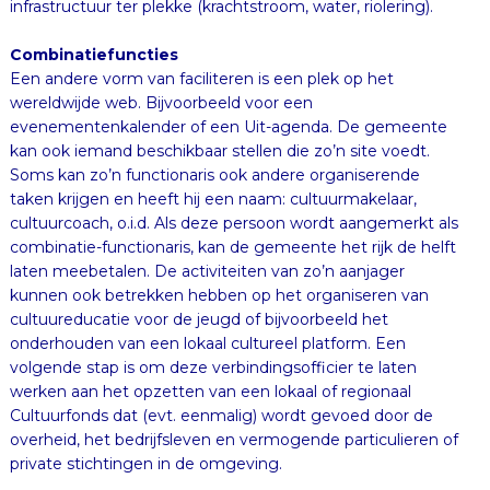
infrastructuur ter plekke (krachtstroom, water, riolering).
Combinatiefuncties
Een andere vorm van faciliteren is een plek op het
wereldwijde web. Bijvoorbeeld voor een
evenementenkalender of een Uit-agenda. De gemeente
kan ook iemand beschikbaar stellen die zo’n site voedt.
Soms kan zo’n functionaris ook andere organiserende
taken krijgen en heeft hij een naam: cultuurmakelaar,
cultuurcoach, o.i.d. Als deze persoon wordt aangemerkt als
combinatie-functionaris, kan de gemeente het rijk de helft
laten meebetalen. De activiteiten van zo’n aanjager
kunnen ook betrekken hebben op het organiseren van
cultuureducatie voor de jeugd of bijvoorbeeld het
onderhouden van een lokaal cultureel platform. Een
volgende stap is om deze verbindingsofficier te laten
werken aan het opzetten van een lokaal of regionaal
Cultuurfonds dat (evt. eenmalig) wordt gevoed door de
overheid, het bedrijfsleven en vermogende particulieren of
private stichtingen in de omgeving.