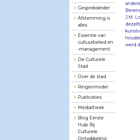
andere
Gespreksleider
Berens
J.M. L
Afstemming is
dezelf
alles
kunstv
Essentie van
houde
cultuurbeleid en
werd d
-management
De Culturele
Stad
Over de stad
Ringenmodel
Publicaties
Mediatheek
Blog Eerste
Hulp Bij
Culturele
Ontwikkeling