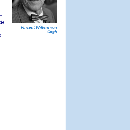
In
 de
Vincent Willem van
Gogh
e