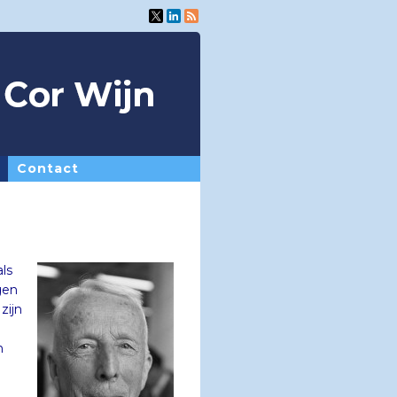
Contact
ls
gen
zijn
n