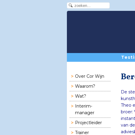
Testi
Ber
Over Cor Wijn
Waarom?
De ste
Wat?
kunsth
Theo e
Interim-
broer:
manager
instant
Projectleider
van d
advies
Trainer