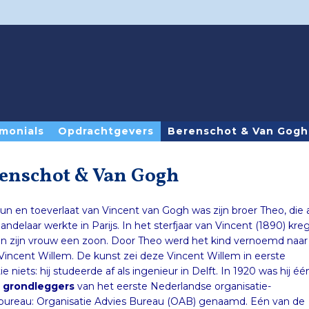
monials
Opdrachtgevers
Berenschot & Van Gogh
enschot & Van Gogh
un en toeverlaat van Vincent van Gogh was zijn broer Theo, die a
andelaar werkte in Parijs. In het sterfjaar van Vincent (1890) kre
n zijn vrouw een zoon. Door Theo werd het kind vernoemd naar 
 Vincent Willem. De kunst zei deze Vincent Willem in eerste
ie niets: hij studeerde af als ingenieur in Delft. In 1920 was hij éé
e
grondleggers
van het eerste Nederlandse organisatie-
bureau: Organisatie Advies Bureau (OAB) genaamd. Eén van de