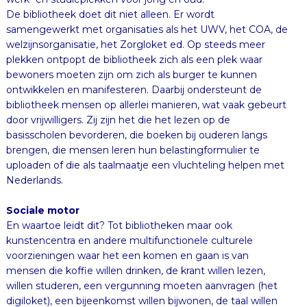
De bibliotheek doet dit niet alleen. Er wordt
samengewerkt met organisaties als het UWV, het COA, de
welzijnsorganisatie, het Zorgloket ed. Op steeds meer
plekken ontpopt de bibliotheek zich als een plek waar
bewoners moeten zijn om zich als burger te kunnen
ontwikkelen en manifesteren. Daarbij ondersteunt de
bibliotheek mensen op allerlei manieren, wat vaak gebeurt
door vrijwilligers. Zij zijn het die het lezen op de
basisscholen bevorderen, die boeken bij ouderen langs
brengen, die mensen leren hun belastingformulier te
uploaden of die als taalmaatje een vluchteling helpen met
Nederlands.
Sociale motor
En waartoe leidt dit? Tot bibliotheken maar ook
kunstencentra en andere multifunctionele culturele
voorzieningen waar het een komen en gaan is van
mensen die koffie willen drinken, de krant willen lezen,
willen studeren, een vergunning moeten aanvragen (het
digiloket), een bijeenkomst willen bijwonen, de taal willen
leren, een baan zoeken, een adviseur willen raadplegen.
Waarbij het een prachtig gegeven is dat al die culturele
instellingen een neutrale plek zijn waar je zomaar naar
binnen kunt gaan zonder dat iemand er iets van denkt of
vindt. Iedereen mag er zijn en niemand die iets van je
moet. Geen wonder dat ze zo’n aantrekkingskracht