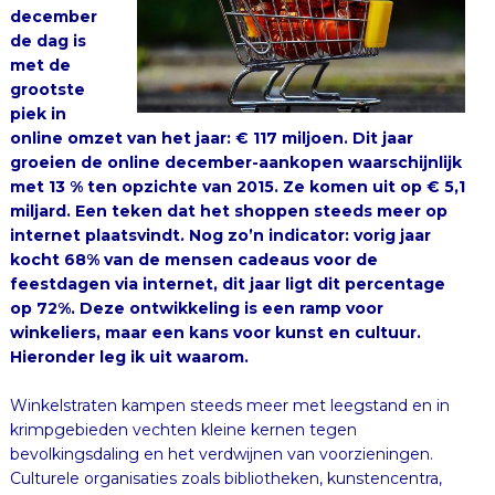
december
de dag is
met de
grootste
piek in
online omzet van het jaar: € 117 miljoen. Dit jaar
groeien de online december-aankopen waarschijnlijk
met 13 % ten opzichte van 2015. Ze komen uit op € 5,1
miljard. Een teken dat het shoppen steeds meer op
internet plaatsvindt. Nog zo’n indicator: vorig jaar
kocht 68% van de mensen cadeaus voor de
feestdagen via internet, dit jaar ligt dit percentage
op 72%. Deze ontwikkeling is een ramp voor
winkeliers, maar een kans voor kunst en cultuur.
Hieronder leg ik uit waarom.
Winkelstraten kampen steeds meer met leegstand en in
krimpgebieden vechten kleine kernen tegen
bevolkingsdaling en het verdwijnen van voorzieningen.
Culturele organisaties zoals bibliotheken, kunstencentra,
filmhuizen et cetera kunnen hier uitkomst bieden. Met
een scala aan activiteiten en een laagdrempelige toegang