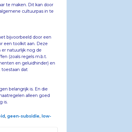
ar te maken. Dit kan door
 algemene cultuurpas in te
het bijvoorbeeld door een
oor een toolkit aan. Deze
 die geen subsidie vergen. En dan zijn er natuurlijk nog de
bevorderen: belemmeringen opheffen (zoals regels m.b.t.
en, vergunningverlening voor evenementen en geluidhinder) en
en van garanties voor leningen). Ook het toestaan dat
en belangrijk is. En die
aatregelen alleen goed
 is.
eid
,
geen-subsidie
,
low-