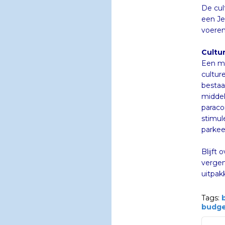
De cul
een Je
voeren
Cultur
Een ma
cultur
parkee
Blijft
vergen
uitpak
Tags:
budge