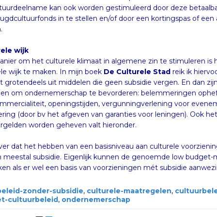
tuurdeelname kan ook worden gestimuleerd door deze betaalba
ugdcultuurfonds in te stellen en/of door een kortingspas of een
.
ele wijk
nier om het culturele klimaat in algemene zin te stimuleren is 
ele wijk te maken. In mijn boek
De Culturele Stad
reik ik hierv
bestaat grotendeels uit middelen
middelen om ondernemerschap te 
paracommercialiteit, openingstijd
stimulering (door bv het afgev
rgelden worden geheven valt hieronder.
 over dat het hebben van een basisniveau aan culturele voorziening
 meestal subsidie. Eigenlijk kunnen de genoemde low budget-m
ken als er wel een basis van voorzieningen mét subsidie aanwezig
beleid-zonder-subsidie
,
culturele-maatregelen
,
cultuurbel
t-cultuurbeleid
,
ondernemerschap