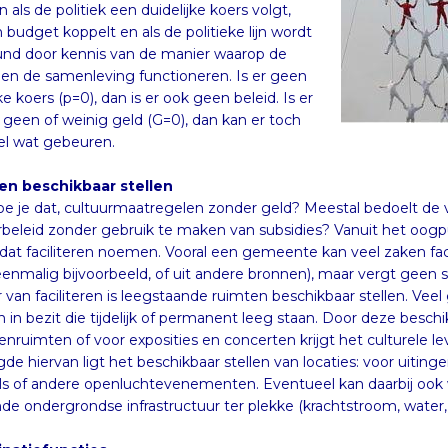
l wat gebeuren.
en beschikbaar stellen
e je dat, cultuurmaatregelen zonder geld? Meestal bedoelt de v
rbeleid zonder gebruik te maken van subsidies? Vanuit het oogpu
 dat faciliteren noemen. Vooral een gemeente kan veel zaken faci
eenmalig bijvoorbeeld, of uit andere bronnen), maar vergt ge
 van faciliteren is leegstaande ruimten beschikbaar stelle
 in bezit die tijdelijk of permanent leeg staan. Door deze beschi
enruimten of voor exposities en concerten krijgt het culturele leve
gde hiervan ligt het beschikbaar stellen van locaties: voor uitin
als of andere openluchtevenementen. Eventueel kan daarbij oo
de ondergrondse infrastructuur ter plekke (krachtstroom, water, r