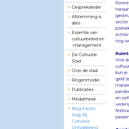
Gespreksleider
Afstemming is
alles
Essentie van
cultuurbeleid en
nog we
-management
Ruimt
De Culturele
Hoe do
cultuu
kun je
geld (
manier
panden
en oef
verlen
festiv
Stad
Over de stad
Ringenmodel
Publicaties
Mediatheek
Blog Eerste
Hulp Bij
Culturele
passen
Ontwikkeling