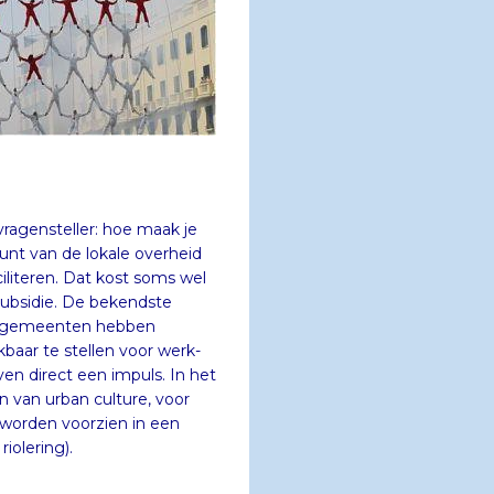
ragensteller: hoe maak je
nt van de lokale overheid
literen. Dat kost soms wel
en subsidie. De bekendste
n. Veel gemeenten hebben
kbaar te stellen voor werk-
n direct een impuls. In het
gen van urban culture, voor
k worden voorzien in een
iolering).