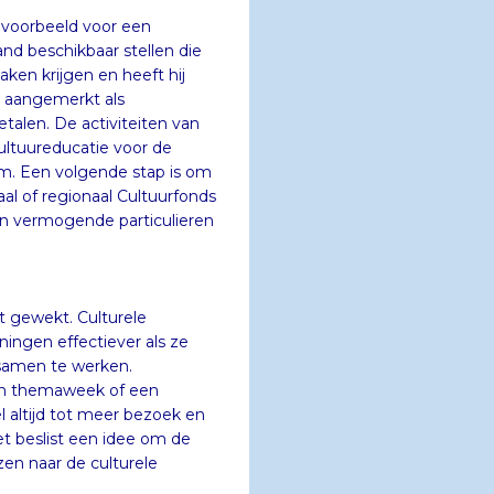
ijvoorbeeld voor een
chikbaar stellen die
 krijgen en heeft hij
ordt aangemerkt als
. De activiteiten van
tuureducatie voor de
n volgende stap is om
regionaal Cultuurfonds
mogende particulieren
dt gewekt. Culturele
en effectiever als ze
 samen te werken.
en themaweek of een
jd tot meer bezoek en
eslist een idee om de
en naar de culturele