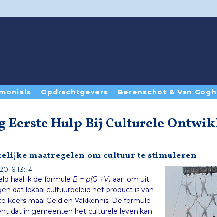
monials
Opdrachtgevers
Berenschot & Van Gogh
g Eerste Hulp Bij Culturele Ontwi
elijke maatregelen om cultuur te stimuleren
2016 13:14
ld haal ik de formule
B = p(G +V)
aan om uit
te leggen dat lokaal cultuurbeleid het product is van
politieke koers maal Geld en Vakkennis. De formule
betekent dat in gemeenten het culturele leven kan
floreren als de politiek een duidelijke koers volgt,
hieraan budget koppelt en als de politieke lijn wordt
gesteund door kennis van de manier waarop de
sector en de samenleving functioneren. Is er geen
politieke koers (p=0), dan is er ook geen beleid. Is er
echter geen of weinig geld (G=0), dan kan er toch