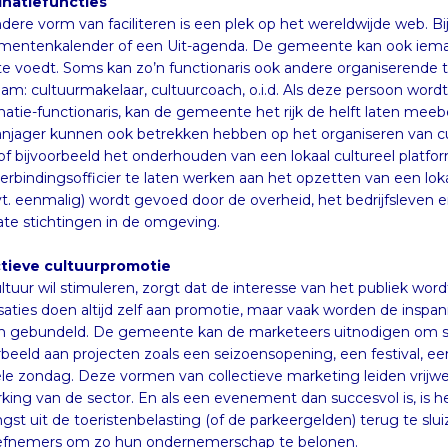
natiefuncties
dere vorm van faciliteren is een plek op het wereldwijde web. B
entenkalender of een Uit-agenda. De gemeente kan ook iemand bes
te voedt. Soms kan zo’n functionaris ook andere organiserende taken
am: cultuurmakelaar, cultuurcoach, o.i.d. Als deze persoon w
tie-functionaris, kan de gemeente het rijk de helft laten meebetalen
anjager kunnen ook betrekken hebben op het organiseren van cul
f bijvoorbeeld het onderhouden van een lokaal cultureel platform. Ee
rbindingsofficier te laten werken aan het opzetten van een lokaal of 
t. eenmalig) wordt gevoed door de overheid, het bedrijfsleven en ver
vate stichtingen in de omgeving.
ctieve cultuurpromotie
ltuur wil stimuleren, zorgt dat de interesse van het publiek wor
aties doen altijd zelf aan promotie, maar vaak worden de inspanning
n gebundeld. De gemeente kan de marketeers uitnodigen om
rbeeld aan projecten zoals een seizoensopening, een festival, e
le zondag. Deze vormen van collectieve marketing leiden vrijwel alti
king van de sector. En als een evenement dan succesvol is, is het b
gst uit de toeristenbelasting (of de parkeergelden) terug te sluiz
tiefnemers om zo hun ondernemerschap te belonen.