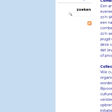
Combi
Een an
evenem
zo’n si
een na
combina
zo’n a
jeugd o
deze ve
dat (ev
zoeken
of pri
Colle
Wie cu
organis
worde
Bijvoo
culture
verster
opbren
initia