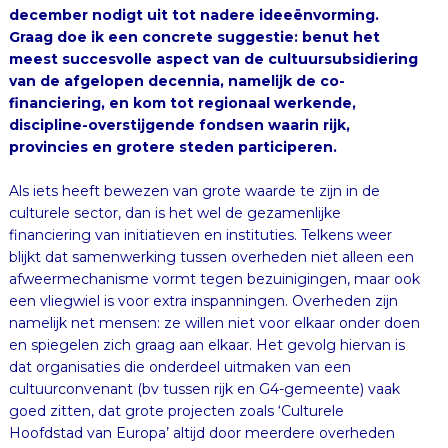
provincies en grotere steden participeren.
Als iets heeft bewezen van grote waarde te zijn in de
culturele sector, dan is het wel de gezamenlijke
financiering van initiatieven en instituties. Telkens weer
blijkt dat samenwerking tussen overheden niet alleen een
afweermechanisme vormt tegen bezuinigingen, maar ook
een vliegwiel is voor extra inspanningen. Overheden zijn
namelijk net mensen: ze willen niet voor elkaar onder doen
en spiegelen zich graag aan elkaar. Het gevolg hiervan is
dat organisaties die onderdeel uitmaken van een
cultuurconvenant (bv tussen rijk en G4-gemeente) vaak
goed zitten, dat grote projecten zoals ‘Culturele
Hoofdstad van Europa’ altijd door meerdere overheden
worden gedragen en dat succesvolle initiatieven als het
Jheronimus Bosch-jaar een veelheid aan financiële