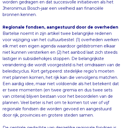
bronnen kennen.
Regionale fondsen, aangestuurd door de overheden
Bartelse noemt in zijn artikel twee belangrijke redenen
voor wijziging van het cultuurbestel: (1) overheden werken
elk met een eigen agenda waardoor geldstromen elkaar
niet kunnen versterken en (2) het aanbod laat zich steeds
lastiger in subsidiehokjes stoppen. De belangrijkste
verandering die wordt voorgesteld is het omdraaien van de
beleidscyclus. Kort getypeerd: stedelijke regio’s moeten
met plannen komen, het rijk kan die vervolgens matchen.
Een aardig idee, maar niet voldoende als het betekent dat
er twee momenten (en twee gremia en dus twee sets
van criteria) blijven bestaan voor het beoordelen van de
plannen. Veel beter is het om te komen tot vier of vijf
regionale fondsen die worden gevoed en aangestuurd
door rijk, provincies en grotere steden samen.
De centrale gedachte van dergelijke regionale fondsen is
dat de beantwoording van de vraag wat wel en niet wordt
gesubsidieerd door de betrokken overheden samen wordt
gedaan. Of beter gezegd: door een advieslichaam dat
door die overheden in het leven is geroepen. Belangrijk is
dat dan niet alleen het criterium ‘artistieke kwaliteit’ (te
beoordelen door experts) wordt gehanteerd, maar dat - in