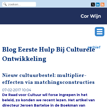
Blog Eerste Hulp Bij Culturele
archief
Ontwikkeling
Nieuw cultuurbestel: multiplier-
effecten via matchingsconstructies
07-02-2017 10:04
De Raad voor Cultuur wil forse ingrepen in het
beleid, zo konden we recent lezen. Het artikel van
directeur Jeroen Bartelse in de Boekman van
december nodigt uit tot nadere ideeënvorming.
Graag doe ik een concrete suggestie: benut het
meest succesvolle aspect van de cultuursubsidiering
van de afgelopen decennia, namelijk de co-
financiering, en kom tot regionaal werkende,
discipline-overstijgende fondsen waarin rijk,