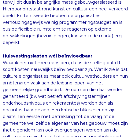
beperkt.
Huisvestingslasten wél beïnvloedbaar
Waar ik het niet mee eens ben, dat is de stelling dat dit
soort kosten nauwelijks beïnvloedbaar zijn. Wat ik zie is dat
culturele organisaties maar ook cultuurwethouders en hun
ambtenaren vaak aan de leiband lopen van het
gemeentelijke grondbedrijf. De normen die daar worden
gehanteerd (bv. wat betreft afschrijvingstermijnen,
onderhoudsniveaus en rekenrentes) worden dan als
onaantastbaar gezien. Een kritische blik is hier op zijn
plaats. Ten eerste met betrekking tot de vraag of de
gemeente wel zelf de eigenaar van het gebouw moet zijn
(het eigendom kan ook overgedragen worden aan de
culturele organisatie zelf of aan een vastgoedbelegger).
Ten tweede of de gemeente in haar rol als verhuurder wel
zelf het onderhoud moet doen (huurders kunnen dat
soms veel efficiënter). En ten derde of de manier waarop
de gemeente het gebouw in de boeken heeft staan en
daar administratief mee om gaat wel aansluit bij wat