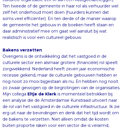
realistisch is voor een cultureel gebouw.
Bakens verzetten
Overigens is de ontwikkeling dat het vastgoed in de
culturele sector een alsmaar grotere (financiële) rol speelt
zorgwekkend. Nederland heeft zeven jaar economische
recessie gekend, maar de culturele gebouwen hebben er
nog nooit zo mooi bijgestaan als nu. En hebben nog nooit
zo zwaar gewogen op de begrotingen van de organisaties.
Mijn collega
Eltje de Klerk
is momenteel betrokken bij
een analyse die de Amsterdamse Kunstraad uitvoert naar
de rol van het vastgoed in de culturele infrastructuur. Ik zie
erg uit naar de bevindingen en denk dat het tijd wordt om
de bakens te verzetten. Niet alleen omdat de kosten
buiten proportie raken voor een sector die is verarmd,
maar ook omdat de inhoudelijke ontwikkeling van de
kunsten er een is ‘van binnen naar buiten’: steeds minder
in gebouwen en zalen, steeds mee op spannende locaties,