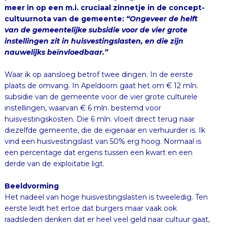
cultuurnota van de gemeente:
“Ongeveer de helft
van de gemeentelijke subsidie voor de vier grote
instellingen zit in huisvestingslasten, en die zijn
nauwelijks beïnvloedbaar.”
Waar ik op aansloeg betrof twee dingen. In de eerste
plaats de omvang. In Apeldoorn gaat het om € 12 mln.
subsidie van de gemeente voor de vier grote culturele
instellingen, waarvan € 6 mln. bestemd voor
huisvestingskosten. Die 6 mln. vloeit direct terug naar
diezelfde gemeente, die de eigenaar en verhuurder is. Ik
vind een huisvestingslast van 50% erg hoog. Normaal is
een percentage dat ergens tussen een kwart en een
derde van de exploitatie ligt.
Beeldvorming
Het nadeel van hoge huisvestingslasten is tweeledig. Ten
eerste leidt het ertoe dat burgers maar vaak ook
raadsleden denken dat er heel veel geld naar cultuur gaat,
terwijl dit dus in belangrijke mate gebouwgerelateerd is.
Hierdoor ontstaat rond kunst en cultuur een heel verkeerd
beeld. En ten tweede hebben de organisaties
verhoudingsgewijs weinig programmeringsbudget en is
dus de flexibele ruimte om te reageren op externe
ontwikkelingen (bezuinigingen, kansen in de markt) erg