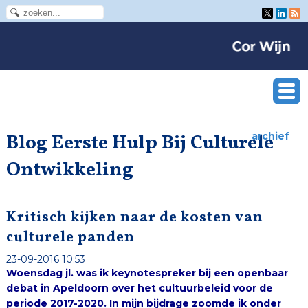
Blog Eerste Hulp Bij Culturele
archief
Ontwikkeling
Kritisch kijken naar de kosten van
culturele panden
23-09-2016 10:53
Woensdag jl. was ik keynotespreker bij een openbaar
debat in Apeldoorn over het cultuurbeleid voor de
periode 2017-2020. In mijn bijdrage zoomde ik onder
meer in op een m.i. cruciaal zinnetje in de concept-