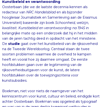
Kunstbeleid en verantwoording
Oosterbaan (die we de laatste decennia kennen als
redacteur van
NRC Handelsblad
en als bijzonder
hoogleraar Journalistiek en Samenleving aan de Erasmus
Universiteit) baseerde zijn boek
Schoonheid, welzijn,
kwaliteit. Kunstbeleid en verantwoording na 1945
in
belangrijke mate op een onderzoek dat hij in het midden
van de jaren tachtig deed in opdracht van het ministerie.
De
studie
gaat over het kunstbeleid van de rijksoverheid
na de Tweede Wereldoorlog. Centraal staan de twee
soorten problemen waarmee de overheid te kampen
heeft en vooral hoe zij daarmee omgaat. De eerste
hoofdstukken gaan over de legitimering van de
rijksoverheidsuitgaven voor de kunst, de latere
hoofdstukken over de toewijzingscriteria voor
kunstsubsidies.
Boekman, niet voor niets de naamgever van het
kenniscentrum voor kunst, cultuur en beleid, eindigde kort
achter Oosterbaan. Boekman was opgeleid als typograaf
en was van in de jaren dertig tweemaal wethouder in
Amsterdam voor de SDAP. In 1939 promoveerde hij op