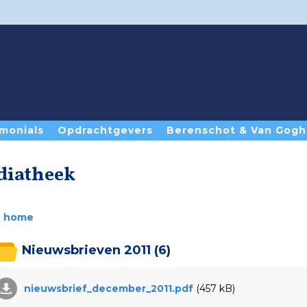
monials
Opdrachtgevers
Berenschot & Van Gogh
diatheek
home
Nieuwsbrieven 2011
(6)
nieuwsbrief_december_2011.pdf
(457 kB)